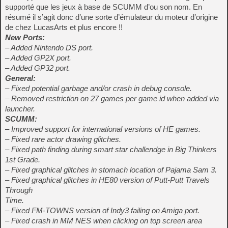
supporté que les jeux à base de SCUMM d’ou son nom. En
résumé il s’agit donc d’une sorte d’émulateur du moteur d’origine
de chez LucasArts et plus encore !!
New Ports:
– Added Nintendo DS port.
– Added GP2X port.
– Added GP32 port.
General:
– Fixed potential garbage and/or crash in debug console.
– Removed restriction on 27 games per game id when added via
launcher.
SCUMM:
– Improved support for international versions of HE games.
– Fixed rare actor drawing glitches.
– Fixed path finding during smart star challendge in Big Thinkers
1st Grade.
– Fixed graphical glitches in stomach location of Pajama Sam 3.
– Fixed graphical glitches in HE80 version of Putt-Putt Travels
Through
Time.
– Fixed FM-TOWNS version of Indy3 failing on Amiga port.
– Fixed crash in MM NES when clicking on top screen area