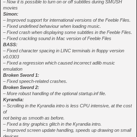
– Now it is possible to turn on or off subtitles during SMUSH
movies
Simon:
– Improved support for international versions of the Feeble Files.
– Fixed undefined behaviour when loading music.
– Fixed crash when displaying some subtitles in the Feeble Files.
– Fixed crackling sound in Mac version of Feeble Files
BASS:
– Fixed character spacing in LINC terminals in floppy version
v0.0303
– Fixed a regression which caused incorrect adlib music
emulation
Broken Sword 1:
– Fixed speech-related crashes.
Broken Sword 2:
– More robust handling of the optional startup.inf file.
Kyrandia:
– Scrolling in the Kyrandia intro is less CPU intensive, at the cost
of
not being as smooth as before.
– Fixed a tiny graphics glitch in the Kyrandia intro.
– Improved screen update handling, speeds up drawing on small
devices.