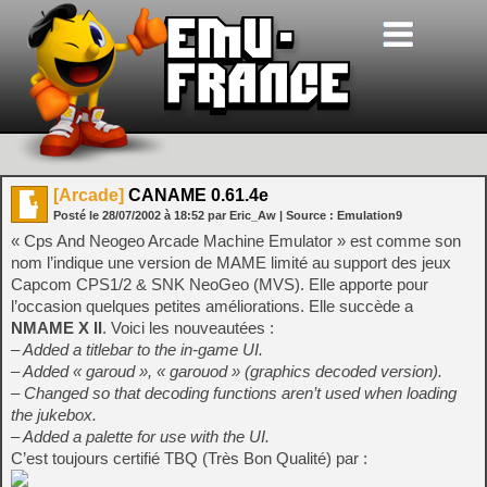
[Arcade]
CANAME 0.61.4e
Posté le
28/07/2002
à
18:52
par Eric_Aw
| Source :
Emulation9
« Cps And Neogeo Arcade Machine Emulator » est comme son
nom l’indique une version de MAME limité au support des jeux
Capcom CPS1/2 & SNK NeoGeo (MVS). Elle apporte pour
l’occasion quelques petites améliorations. Elle succède a
NMAME X II
. Voici les nouveautées :
– Added a titlebar to the in-game UI.
– Added « garoud », « garouod » (graphics decoded version).
– Changed so that decoding functions aren’t used when loading
the jukebox.
– Added a palette for use with the UI.
C’est toujours certifié TBQ (Très Bon Qualité) par :