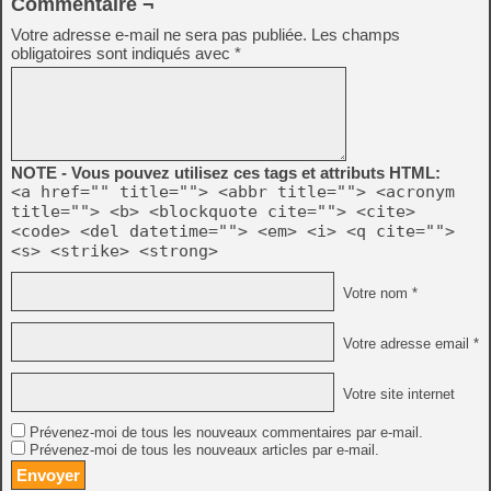
Commentaire ¬
Votre adresse e-mail ne sera pas publiée.
Les champs
obligatoires sont indiqués avec
*
NOTE - Vous pouvez utilisez ces tags et attributs HTML:
<a href="" title=""> <abbr title=""> <acronym
title=""> <b> <blockquote cite=""> <cite>
<code> <del datetime=""> <em> <i> <q cite="">
<s> <strike> <strong>
Votre nom *
Votre adresse email *
Votre site internet
Prévenez-moi de tous les nouveaux commentaires par e-mail.
Prévenez-moi de tous les nouveaux articles par e-mail.