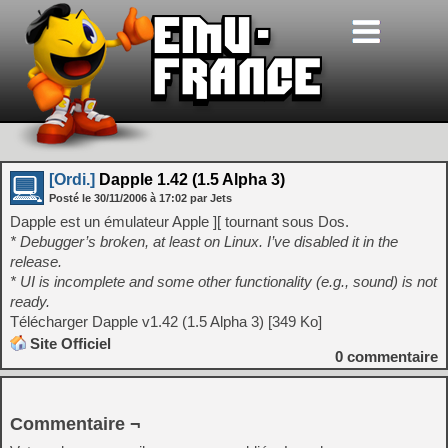
[Ordi.]
Dapple 1.42 (1.5 Alpha 3)
Posté le
30/11/2006
à
17:02
par Jets
Dapple est un émulateur Apple ][ tournant sous Dos.
* Debugger’s broken, at least on Linux. I’ve disabled it in the
release.
* UI is incomplete and some other functionality (e.g., sound) is not
ready.
Télécharger Dapple v1.42 (1.5 Alpha 3) [349 Ko]
Site Officiel
0
commentaire
Commentaire ¬