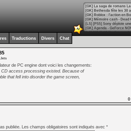
[GK] Bethesda fête les 30 
[GK] Roblox : l'action en B
[GK] Agenda - GeForce NOW
[GK] Devolver Digital en a 
ires
Traductions
Divers
Chat
[LS] [PS5] ps5-y2jb-autolo
85
[GK] Pourquoi Marvel Tokon 
 Jets
[GK] Test : Restory : Chill
[GK] GTA 6 : Rockstar Games
lateur de PC engine dont voici les changements:
[GK] Hot Wheels Infinite Rus
the CD access processing existed. Because of
[GK] Mémoire cash - Secret 
ble that fell into disorder the game screen,
[GK] Résultats Nintendo : 
[GK] Déjà des dégraissage
[GK] Minecraft et ses « Gra
0
[GK] Beast of Reincarnation
[GK] Ubisoft : fin de parti
[GK] Mémoire cash - Metroid
[GK] Dan Houser (GTA) défe
[GK] Comment EA Sports FC
[GK] Crimson Moon : un Dark
as publiée.
Les champs obligatoires sont indiqués avec
*
[GK] Isle of Reveries : le j