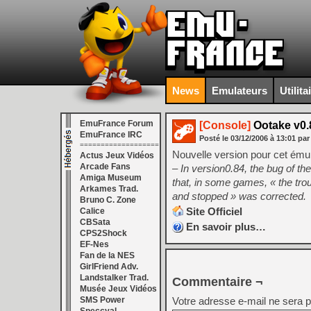
News
Emulateurs
Utilita
EmuFrance Forum
[Console]
Ootake v0.
EmuFrance IRC
Posté le
03/12/2006
à
13:01
par
===================
Nouvelle version pour cet ému
Actus Jeux Vidéos
Arcade Fans
– In version0.84, the bug of 
Amiga Museum
that, in some games, « the trou
Arkames Trad.
and stopped » was corrected.
Bruno C. Zone
Site Officiel
Calice
CBSata
En savoir plus…
CPS2Shock
EF-Nes
Fan de la NES
GirlFriend Adv.
Landstalker Trad.
Commentaire ¬
Musée Jeux Vidéos
SMS Power
Votre adresse e-mail ne sera p