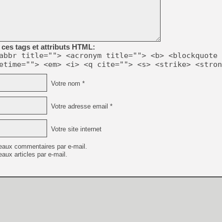
[GK] Moonlighter 2 : The En
[GK] Capcom relance Monste
ces tags et attributs HTML:
[GK] Le beat'em up The Walk
abbr title=""> <acronym title=""> <b> <blockquote 
etime=""> <em> <i> <q cite=""> <s> <strike> <stron
[GK] Endless Legend 2 : enf
Votre nom *
[LS] [PS5] Le WebKit Userl
Votre adresse email *
[GK] Oubliez Crazy Taxi, S
Votre site internet
[LS] [Switch] NSZ 5.0.0 es
eaux commentaires par e-mail.
aux articles par e-mail.