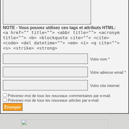
NOTE - Vous pouvez utilisez ces tags et attributs HTML:
<a href="" title=""> <abbr title=""> <acronym
title=""> <b> <blockquote cite=""> <cite>
<code> <del datetime=""> <em> <i> <q cite="">
<s> <strike> <strong>
Votre nom *
Votre adresse email *
Votre site internet
Prévenez-moi de tous les nouveaux commentaires par e-mail.
Prévenez-moi de tous les nouveaux articles par e-mail.