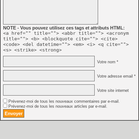
NOTE - Vous pouvez utilisez ces tags et attributs HTML:
<a href="" title=""> <abbr title=""> <acronym
title=""> <b> <blockquote cite=""> <cite>
<code> <del datetime=""> <em> <i> <q cite="">
<s> <strike> <strong>
Votre nom *
Votre adresse email *
Votre site internet
Prévenez-moi de tous les nouveaux commentaires par e-mail.
Prévenez-moi de tous les nouveaux articles par e-mail.