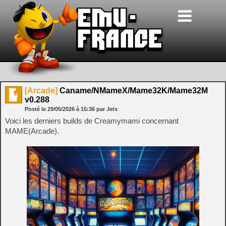
[Arcade]
Caname/NMameX/Mame32K/Mame32M
v0.288
Posté le
29/05/2026
à
15:36
par Jets
Voici les derniers builds de Creamymami concernant
MAME(Arcade).