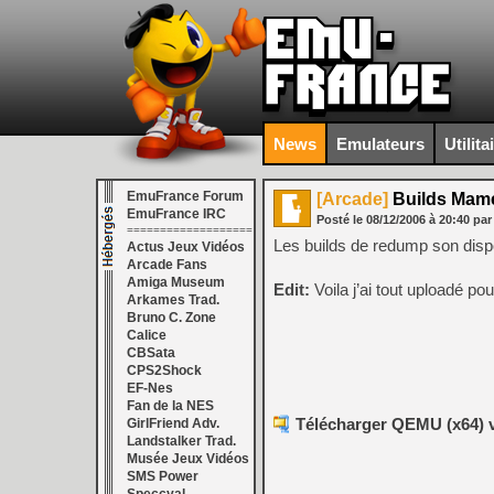
News
Emulateurs
Utilita
EmuFrance Forum
[Arcade]
Builds Mame
EmuFrance IRC
Posté le
08/12/2006
à
20:40
par
===================
Les builds de redump son disp
Actus Jeux Vidéos
Arcade Fans
Amiga Museum
Edit:
Voila j’ai tout uploadé po
Arkames Trad.
Bruno C. Zone
Calice
CBSata
CPS2Shock
EF-Nes
Fan de la NES
Télécharger QEMU (x64) 
GirlFriend Adv.
Landstalker Trad.
Musée Jeux Vidéos
SMS Power