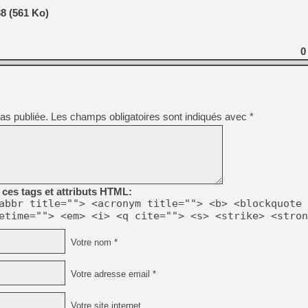
[GK] Beast of Reincarnation
8 (561 Ko)
[GK] Ubisoft : fin de parti
[GK] Mémoire cash - Metroid
[GK] Dan Houser (GTA) défe
[GK] Comment EA Sports FC
0
[GK] Crimson Moon : un Dark
[GK] Isle of Reveries : le j
[GK] Moonlighter 2 : The En
[GK] Capcom relance Monste
as publiée.
Les champs obligatoires sont indiqués avec
*
[Mo5] Deux inédits du Virtu
[GK] Le beat'em up The Walk
[GK] Endless Legend 2 : enf
ces tags et attributs HTML:
abbr title=""> <acronym title=""> <b> <blockquote 
[LS] [PS5] Premiers signes 
etime=""> <em> <i> <q cite=""> <s> <strike> <stron
Votre nom *
Votre adresse email *
Votre site internet