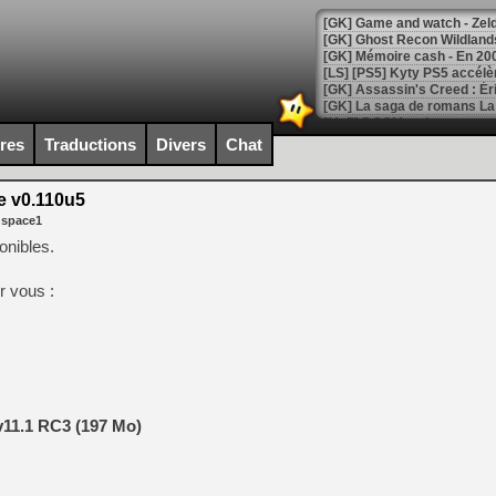
[Mo5] DOOM arrive en cart
[GK] Bethesda fête les 30 
ires
Traductions
Divers
Chat
[GK] Roblox : l'action en B
 v0.110u5
[GK] Agenda - GeForce NOW
 space1
[GK] Devolver Digital en a 
onibles.
[LS] [PS5] ps5-y2jb-autolo
ur vous :
[GK] Pourquoi Marvel Tokon 
[GK] Test : Restory : Chill
[GK] GTA 6 : Rockstar Games
[GK] Hot Wheels Infinite Rus
[GK] Mémoire cash - Secret 
[GK] Résultats Nintendo : 
[GK] Déjà des dégraissage
v11.1 RC3 (197 Mo)
[Mo5] Brickboy cherche à r
[GK] Minecraft et ses « Gra