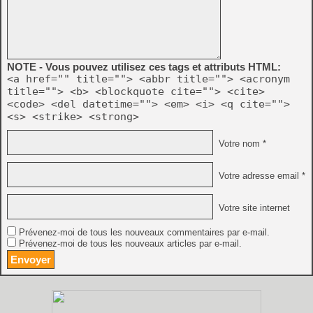
NOTE - Vous pouvez utilisez ces tags et attributs HTML:
<a href="" title=""> <abbr title=""> <acronym
title=""> <b> <blockquote cite=""> <cite>
<code> <del datetime=""> <em> <i> <q cite="">
<s> <strike> <strong>
Votre nom *
Votre adresse email *
Votre site internet
Prévenez-moi de tous les nouveaux commentaires par e-mail.
Prévenez-moi de tous les nouveaux articles par e-mail.