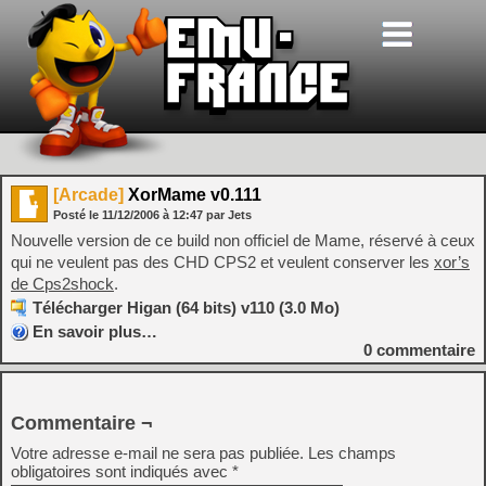
[Arcade]
XorMame v0.111
Posté le
11/12/2006
à
12:47
par Jets
Nouvelle version de ce build non officiel de Mame, réservé à ceux
qui ne veulent pas des CHD CPS2 et veulent conserver les
xor’s
de Cps2shock
.
Télécharger Higan (64 bits) v110 (3.0 Mo)
En savoir plus…
0
commentaire
Commentaire ¬
Votre adresse e-mail ne sera pas publiée.
Les champs
obligatoires sont indiqués avec
*