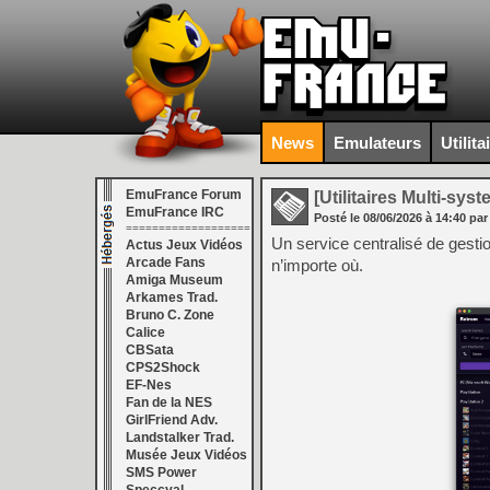
News
Emulateurs
Utilita
EmuFrance Forum
[Utilitaires Multi-sys
EmuFrance IRC
Posté le
08/06/2026
à
14:40
par
===================
Un service centralisé de gestio
Actus Jeux Vidéos
Arcade Fans
n’importe où.
Amiga Museum
Arkames Trad.
Bruno C. Zone
Calice
CBSata
CPS2Shock
EF-Nes
Fan de la NES
GirlFriend Adv.
Landstalker Trad.
Musée Jeux Vidéos
SMS Power