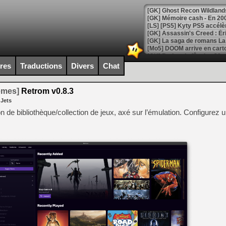
[Mo5] DOOM arrive en cart
[GK] Bethesda fête les 30 
[GK] Roblox : l'action en B
ires
Traductions
Divers
Chat
[GK] Agenda - GeForce NOW
temes]
Retrom v0.8.3
 Jets
[GK] Devolver Digital en a 
n de bibliothèque/collection de jeux, axé sur l’émulation. Configurez u
[LS] [PS5] ps5-y2jb-autolo
[GK] Pourquoi Marvel Tokon 
[GK] Test : Restory : Chill
[GK] GTA 6 : Rockstar Games
[GK] Hot Wheels Infinite Rus
[GK] Mémoire cash - Secret 
[GK] Résultats Nintendo : 
[GK] Déjà des dégraissage
[Mo5] Brickboy cherche à r
[GK] Minecraft et ses « Gra
[GK] Beast of Reincarnation