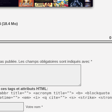
[GK] Ubisoft : fin de parti
[GK] Mémoire cash - Metroid
[GK] Dan Houser (GTA) défe
[GK] Comment EA Sports FC
[GK] Crimson Moon : un Dark
[GK] Isle of Reveries : le j
 (18.4 Mo)
[GK] Moonlighter 2 : The En
[GK] Capcom relance Monste
0
[Mo5] Deux inédits du Virtu
[GK] Le beat'em up The Walk
[GK] Endless Legend 2 : enf
as publiée.
Les champs obligatoires sont indiqués avec
*
[LS] [PS5] Premiers signes 
ces tags et attributs HTML:
abbr title=""> <acronym title=""> <b> <blockquote 
etime=""> <em> <i> <q cite=""> <s> <strike> <stron
Votre nom *