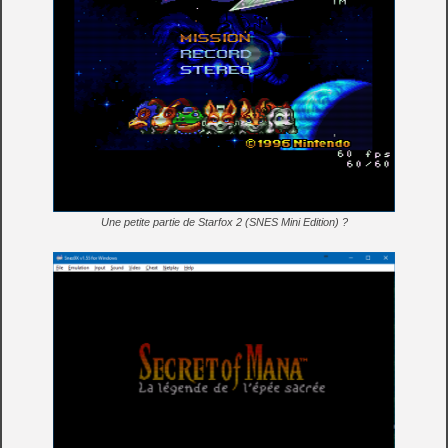
Une petite partie de Starfox 2 (SNES Mini Edition) ?