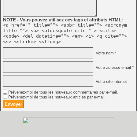
NOTE - Vous pouvez utilisez ces tags et attributs HTML:
<a href="" title=""> <abbr title=""> <acronym
title=""> <b> <blockquote cite=""> <cite>
<code> <del datetime=""> <em> <i> <q cite="">
<s> <strike> <strong>
Votre nom *
Votre adresse email *
Votre site internet
Prévenez-moi de tous les nouveaux commentaires par e-mail.
Prévenez-moi de tous les nouveaux articles par e-mail.