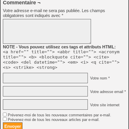
Commentaire ¬
Votre adresse e-mail ne sera pas publiée.
Les champs
obligatoires sont indiqués avec
*
NOTE - Vous pouvez utilisez ces tags et attributs HTML:
<a href="" title=""> <abbr title=""> <acronym
title=""> <b> <blockquote cite=""> <cite>
<code> <del datetime=""> <em> <i> <q cite="">
<s> <strike> <strong>
Votre nom *
Votre adresse email *
Votre site internet
Prévenez-moi de tous les nouveaux commentaires par e-mail.
Prévenez-moi de tous les nouveaux articles par e-mail.