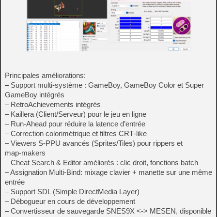
Principales améliorations:
– Support multi-système : GameBoy, GameBoy Color et Super
GameBoy intégrés
– RetroAchievements intégrés
– Kaillera (Client/Serveur) pour le jeu en ligne
– Run‑Ahead pour réduire la latence d’entrée
– Correction colorimétrique et filtres CRT‑like
– Viewers S-PPU avancés (Sprites/Tiles) pour rippers et
map‑makers
– Cheat Search & Editor améliorés : clic droit, fonctions batch
– Assignation Multi-Bind: mixage clavier + manette sur une même
entrée
– Support SDL (Simple DirectMedia Layer)
– Débogueur en cours de développement
– Convertisseur de sauvegarde SNES9X <-> MESEN, disponible