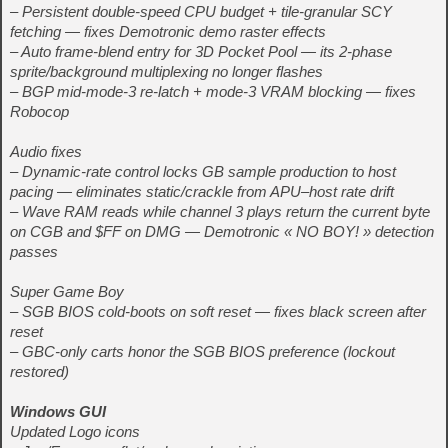
– Persistent double-speed CPU budget + tile-granular SCY
fetching — fixes Demotronic demo raster effects
– Auto frame-blend entry for 3D Pocket Pool — its 2-phase
sprite/background multiplexing no longer flashes
– BGP mid-mode-3 re-latch + mode-3 VRAM blocking — fixes
Robocop
Audio fixes
– Dynamic-rate control locks GB sample production to host
pacing — eliminates static/crackle from APU–host rate drift
– Wave RAM reads while channel 3 plays return the current byte
on CGB and $FF on DMG — Demotronic « NO BOY! » detection
passes
Super Game Boy
– SGB BIOS cold-boots on soft reset — fixes black screen after
reset
– GBC-only carts honor the SGB BIOS preference (lockout
restored)
Windows GUI
Updated Logo icons