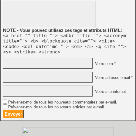
NOTE - Vous pouvez utilisez ces tags et attributs HTML:
<a href="" title=""> <abbr title=""> <acronym
title=""> <b> <blockquote cite=""> <cite>
<code> <del datetime=""> <em> <i> <q cite="">
<s> <strike> <strong>
Votre nom *
Votre adresse email *
Votre site internet
Prévenez-moi de tous les nouveaux commentaires par e-mail.
Prévenez-moi de tous les nouveaux articles par e-mail.