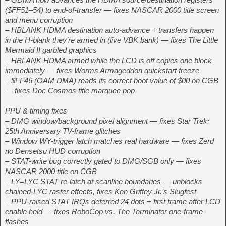
($FF51–54) to end-of-transfer — fixes NASCAR 2000 title screen
and menu corruption
– HBLANK HDMA destination auto-advance + transfers happen
in the H-blank they’re armed in (live VBK bank) — fixes The Little
Mermaid II garbled graphics
– HBLANK HDMA armed while the LCD is off copies one block
immediately — fixes Worms Armageddon quickstart freeze
– $FF46 (OAM DMA) reads its correct boot value of $00 on CGB
— fixes Doc Cosmos title marquee pop
PPU & timing fixes
– DMG window/background pixel alignment — fixes Star Trek:
25th Anniversary TV-frame glitches
– Window WY-trigger latch matches real hardware — fixes Zerd
no Densetsu HUD corruption
– STAT-write bug correctly gated to DMG/SGB only — fixes
NASCAR 2000 title on CGB
– LY=LYC STAT re-latch at scanline boundaries — unblocks
chained-LYC raster effects, fixes Ken Griffey Jr.’s Slugfest
– PPU-raised STAT IRQs deferred 24 dots + first frame after LCD
enable held — fixes RoboCop vs. The Terminator one-frame
flashes