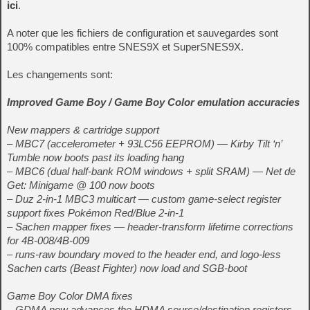
ici
.
A noter que les fichiers de configuration et sauvegardes sont
100% compatibles entre SNES9X et SuperSNES9X.
Les changements sont:
Improved Game Boy / Game Boy Color emulation accuracies
New mappers & cartridge support
– MBC7 (accelerometer + 93LC56 EEPROM) — Kirby Tilt ‘n’
Tumble now boots past its loading hang
– MBC6 (dual half-bank ROM windows + split SRAM) — Net de
Get: Minigame @ 100 now boots
– Duz 2-in-1 MBC3 multicart — custom game-select register
support fixes Pokémon Red/Blue 2-in-1
– Sachen mapper fixes — header-transform lifetime corrections
for 4B-008/4B-009
– runs-raw boundary moved to the header end, and logo-less
Sachen carts (Beast Fighter) now load and SGB-boot
Game Boy Color DMA fixes
– GDMA now advances the HDMA source/destination registers