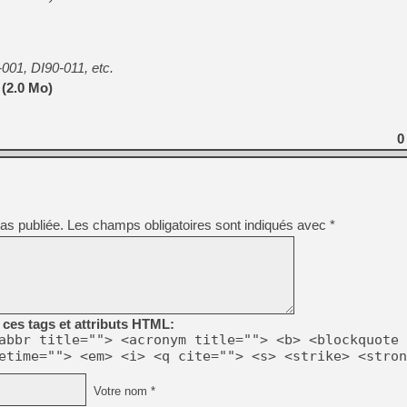
[LS] [PS5] Le WebKit Userl
[GK] Oubliez Crazy Taxi, S
-001, DI90-011, etc.
 (2.0 Mo)
[LS] [Switch] NSZ 5.0.0 es
[GK] No More Room in Hell 2
0
[GK] Un chatbot Atelier Ryz
[GK] Mémoire cash - Splatte
[GK] Nvidia : le prix des 
[GK] Suikoden Star Leap : 
as publiée.
Les champs obligatoires sont indiqués avec
*
[Mo5] La mini borne d’arc
[GK] Atari renoue avec les 
[GK] Le studio de FIFA Worl
[GK] La PlayStation 1 en L
[GK] GTA 6 : Rockstar Games
ces tags et attributs HTML:
abbr title=""> <acronym title=""> <b> <blockquote 
etime=""> <em> <i> <q cite=""> <s> <strike> <stron
Votre nom *