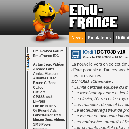
News
Emulateurs
Utilita
EmuFrance Forum
[Ordi.]
DCTO8D v10
EmuFrance IRC
Posté le
12/12/2006
à
16:51
par
===================
La nouvelle version de cet ém
Actus Jeux Vidéos
Arcade Fans
d’être portable à d’autres syst
Amiga Museum
Les nouveautés:
Arkames Trad.
DCTO8D v10 émule :
Bruno C. Zone
* L’unité centrale equipée du
Calice
CBSata
* Le moniteur système et les l
CPS2Shock
* Le clavier, l’écran et le crayo
EF-Nes
* Les manettes de jeu et la sou
Fan de la NES
* Le lecteur/enregistreur de 
GirlFriend Adv.
Landstalker Trad.
* Le lecteur de disquette intégr
Musée Jeux Vidéos
* Les cartouches memo7 et l’
SMS Power
* L’imprimante parallèle (dans u