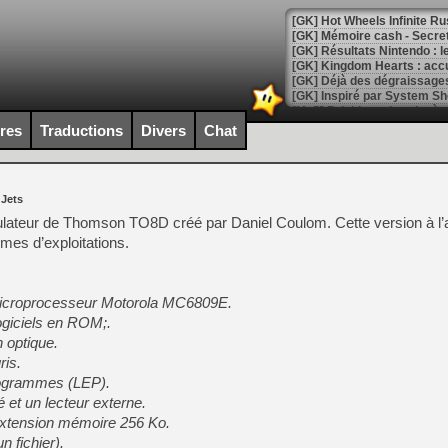
[GK] Hot Wheels Infinite Rus
[GK] Mémoire cash - Secret 
[GK] Résultats Nintendo : 
[GK] Déjà des dégraissage
[Mo5] Brickboy cherche à r
[GK] Minecraft et ses « Gra
ires
Traductions
Divers
Chat
[GK] Beast of Reincarnation
[GK] Ubisoft : fin de parti
[GK] Mémoire cash - Metroid
 Jets
[GK] Dan Houser (GTA) défe
[GK] Comment EA Sports FC
ulateur de Thomson TO8D créé par Daniel Coulom. Cette version à l
[GK] Crimson Moon : un Dark
èmes d’exploitations.
[GK] Isle of Reveries : le j
[GK] Moonlighter 2 : The En
[GK] Capcom relance Monste
 microprocesseur Motorola MC6809E.
ogiciels en ROM;.
n optique.
[Mo5] Deux inédits du Virtu
ris.
[GK] Le beat'em up The Walk
programmes (LEP).
[GK] Endless Legend 2 : enf
é et un lecteur externe.
extension mémoire 256 Ko.
n fichier).