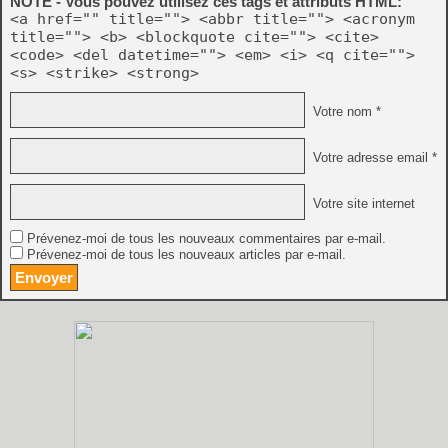
NOTE - Vous pouvez utilisez ces tags et attributs HTML:
<a href="" title=""> <abbr title=""> <acronym
title=""> <b> <blockquote cite=""> <cite>
<code> <del datetime=""> <em> <i> <q cite="">
<s> <strike> <strong>
Votre nom *
Votre adresse email *
Votre site internet
Prévenez-moi de tous les nouveaux commentaires par e-mail.
Prévenez-moi de tous les nouveaux articles par e-mail.