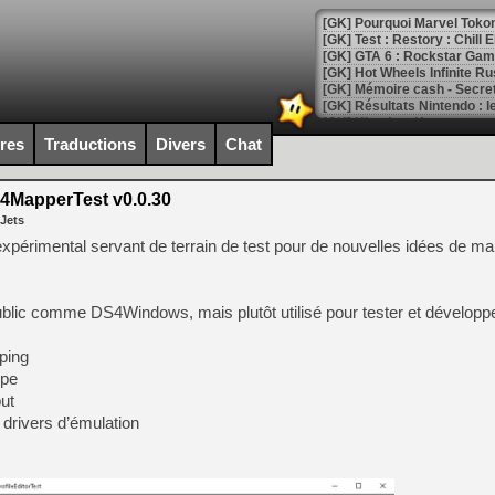
[GK] Pourquoi Marvel Tokon 
[GK] Test : Restory : Chill
[GK] GTA 6 : Rockstar Games
[GK] Hot Wheels Infinite Rus
[GK] Mémoire cash - Secret 
[GK] Résultats Nintendo : 
[GK] Déjà des dégraissage
ires
Traductions
Divers
Chat
[Mo5] Brickboy cherche à r
[GK] Minecraft et ses « Gra
MapperTest v0.0.30
 Jets
[GK] Beast of Reincarnation
[GK] Ubisoft : fin de parti
xpérimental servant de terrain de test pour de nouvelles idées de m
[GK] Mémoire cash - Metroid
[GK] Dan Houser (GTA) défe
[GK] Comment EA Sports FC
[GK] Crimson Moon : un Dark
public comme DS4Windows, mais plutôt utilisé pour tester et développe
[GK] Isle of Reveries : le j
[GK] Moonlighter 2 : The En
ping
[GK] Capcom relance Monste
ope
put
drivers d’émulation
[Mo5] Deux inédits du Virtu
[GK] Le beat'em up The Walk
[GK] Endless Legend 2 : enf