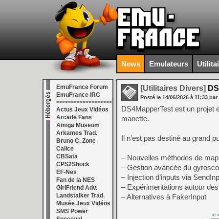
News
Emulateurs
Utilita
EmuFrance Forum
[Utilitaires Divers]
DS4
EmuFrance IRC
Posté le
14/06/2026
à
11:33
par
===================
DS4MapperTest est un projet e
Actus Jeux Vidéos
Arcade Fans
manette.
Amiga Museum
Arkames Trad.
Il n’est pas destiné au grand 
Bruno C. Zone
Calice
CBSata
– Nouvelles méthodes de map
CPS2Shock
– Gestion avancée du gyrosc
EF-Nes
– Injection d’inputs via SendIn
Fan de la NES
– Expérimentations autour des 
GirlFriend Adv.
Landstalker Trad.
– Alternatives à FakerInput
Musée Jeux Vidéos
SMS Power