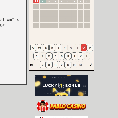
cite="">
g>