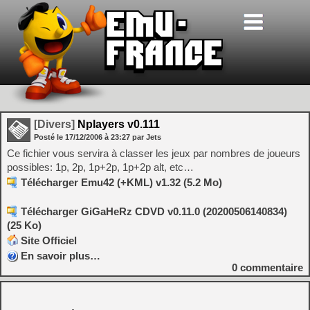
[Divers]
Nplayers v0.111
Posté le
17/12/2006
à
23:27
par Jets
Ce fichier vous servira à classer les jeux par nombres de joueurs
possibles: 1p, 2p, 1p+2p, 1p+2p alt, etc…
Télécharger Emu42 (+KML) v1.32 (5.2 Mo)
Télécharger GiGaHeRz CDVD v0.11.0 (20200506140834)
(25 Ko)
Site Officiel
En savoir plus…
0
commentaire