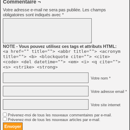
Commentaire ¬
Votre adresse e-mail ne sera pas publiée.
Les champs
obligatoires sont indiqués avec
*
NOTE - Vous pouvez utilisez ces tags et attributs HTML:
<a href="" title=""> <abbr title=""> <acronym
title=""> <b> <blockquote cite=""> <cite>
<code> <del datetime=""> <em> <i> <q cite="">
<s> <strike> <strong>
Votre nom *
Votre adresse email *
Votre site internet
Prévenez-moi de tous les nouveaux commentaires par e-mail.
Prévenez-moi de tous les nouveaux articles par e-mail.