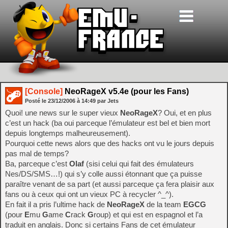
[Console]
NeoRageX v5.4e (pour les Fans)
Posté le
23/12/2006
à
14:49
par Jets
Quoi! une news sur le super vieux
NeoRageX
? Oui, et en plus
c’est un hack (ba oui parceque l’émulateur est bel et bien mort
depuis longtemps malheureusement).
Pourquoi cette news alors que des hacks ont vu le jours depuis
pas mal de temps?
Ba, parceque c’est
Olaf
(sisi celui qui fait des émulateurs
Nes/DS/SMS…!) qui s’y colle aussi étonnant que ça puisse
paraître venant de sa part (et aussi parceque ça fera plaisir aux
fans ou à ceux qui ont un vieux PC à recycler ^_^).
En fait il a pris l’ultime hack de
NeoRageX
de la team
EGCG
(pour
E
mu
G
ame
C
rack
G
roup) et qui est en espagnol et l’a
traduit en anglais. Donc si certains Fans de cet émulateur