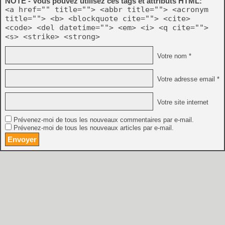
NOTE - Vous pouvez utilisez ces tags et attributs HTML:
<a href="" title=""> <abbr title=""> <acronym
title=""> <b> <blockquote cite=""> <cite>
<code> <del datetime=""> <em> <i> <q cite="">
<s> <strike> <strong>
Votre nom *
Votre adresse email *
Votre site internet
Prévenez-moi de tous les nouveaux commentaires par e-mail.
Prévenez-moi de tous les nouveaux articles par e-mail.