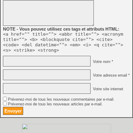
NOTE - Vous pouvez utilisez ces tags et attributs HTML:
<a href="" title=""> <abbr title=""> <acronym
title=""> <b> <blockquote cite=""> <cite>
<code> <del datetime=""> <em> <i> <q cite="">
<s> <strike> <strong>
Votre nom *
Votre adresse email *
Votre site internet
Prévenez-moi de tous les nouveaux commentaires par e-mail.
Prévenez-moi de tous les nouveaux articles par e-mail.