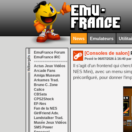
News
Emulateurs
Utilita
EmuFrance Forum
[Consoles de salon]
P
EmuFrance IRC
Posté le
06/07/2026
à
16:40
par
===================
Il s’agit d’un frontend qui che
Actus Jeux Vidéos
Arcade Fans
NES Mini), avec un menu simpl
Amiga Museum
préconfiguré, pour donner l’impr
Arkames Trad.
Bruno C. Zone
Calice
CBSata
CPS2Shock
EF-Nes
Fan de la NES
GirlFriend Adv.
Landstalker Trad.
Musée Jeux Vidéos
SMS Power