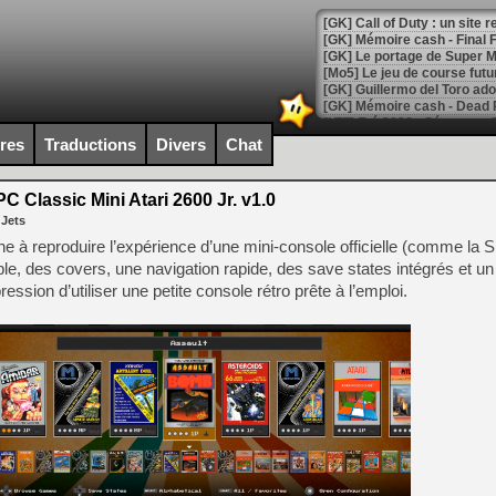
[GK] Le portage de Super M
[Mo5] Le jeu de course fut
[GK] Guillermo del Toro ado
[LTF] Eté 2026 - Séquence 
ires
Traductions
Divers
Chat
[GK] Mistfall Hunter : déjà 
[GK] Wo Long 2 évolue avec
[GK] Crossfire : un TPS à 100
C Classic Mini Atari 2600 Jr. v1.0
[LS] [PS5] Premiers signes 
 Jets
rche à reproduire l’expérience d’une mini‑console officielle (comme la
e, des covers, une navigation rapide, des save states intégrés et u
ession d’utiliser une petite console rétro prête à l’emploi.
[Mo5] DOOM arrive en cart
[GK] Bethesda fête les 30 
[GK] Roblox : l'action en B
[GK] Agenda - GeForce NOW
[GK] Devolver Digital en a 
[LS] [PS5] ps5-y2jb-autolo