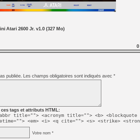
[GK] Pourquoi Marvel Tokon 
[GK] Test : Restory : Chill
[GK] GTA 6 : Rockstar Games
[GK] Hot Wheels Infinite Rus
[GK] Mémoire cash - Secret 
[GK] Résultats Nintendo : 
i Atari 2600 Jr. v1.0 (327 Mo)
[GK] Déjà des dégraissage
[Mo5] Brickboy cherche à r
0
[GK] Minecraft et ses « Gra
[GK] Beast of Reincarnation
[GK] Ubisoft : fin de parti
[GK] Mémoire cash - Metroid
[GK] Dan Houser (GTA) défe
as publiée.
Les champs obligatoires sont indiqués avec
*
[GK] Comment EA Sports FC
[GK] Crimson Moon : un Dark
[GK] Isle of Reveries : le j
[GK] Moonlighter 2 : The En
ces tags et attributs HTML:
abbr title=""> <acronym title=""> <b> <blockquote 
etime=""> <em> <i> <q cite=""> <s> <strike> <stron
Votre nom *