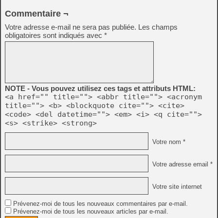
Commentaire ¬
Votre adresse e-mail ne sera pas publiée.
Les champs
obligatoires sont indiqués avec
*
NOTE - Vous pouvez utilisez ces tags et attributs HTML:
<a href="" title=""> <abbr title=""> <acronym
title=""> <b> <blockquote cite=""> <cite>
<code> <del datetime=""> <em> <i> <q cite="">
<s> <strike> <strong>
Votre nom *
Votre adresse email *
Votre site internet
Prévenez-moi de tous les nouveaux commentaires par e-mail.
Prévenez-moi de tous les nouveaux articles par e-mail.