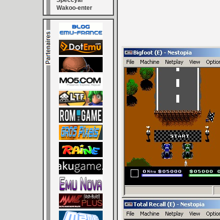
Speccyal
Wakoo-enter