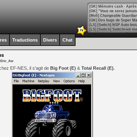
[GK] Mémoire cash - Après 
[GK] "Vous ne serez jamais
[Mo5] Changeable Guardian 
[GK] Des bugs de Super Mar
[LS] [Switch] NSP Auto Inst
ires
Traductions
Divers
Chat
[GK] La saga horrifique Am
ps
 Eric_Aw
hez EF-NES, il s’agit de
Big Foot (E)
&
Total Recall (E).
[GK] Le portage de Super M
[Mo5] Le jeu de course fut
[GK] Guillermo del Toro ado
[LTF] Eté 2026 - Séquence 
[GK] Mistfall Hunter : déjà 
[GK] Wo Long 2 évolue avec
[GK] Crossfire : un TPS à 100
[LS] [PS5] Premiers signes 