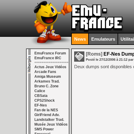
News
Emulateurs
Utilita
EmuFrance Forum
[Roms]
EF-Nes Dum
EmuFrance IRC
Posté le
27/12/2006
à
21:12
par
===================
Deux dumps sont disponibles c
Actus Jeux Vidéos
Arcade Fans
Amiga Museum
Arkames Trad.
Bruno C. Zone
Calice
CBSata
CPS2Shock
EF-Nes
Fan de la NES
GirlFriend Adv.
Landstalker Trad.
Musée Jeux Vidéos
SMS Power