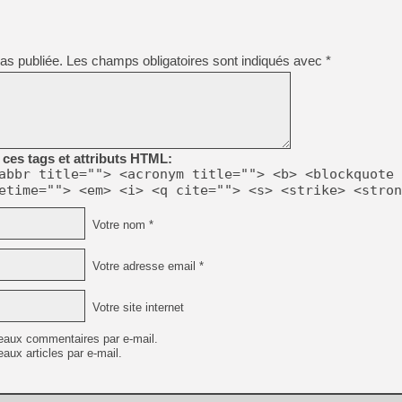
[LS] [PS5] Le WebKit Userl
as publiée.
Les champs obligatoires sont indiqués avec
*
[GK] Oubliez Crazy Taxi, S
[LS] [Switch] NSZ 5.0.0 es
[GK] No More Room in Hell 2
[GK] Un chatbot Atelier Ryz
ces tags et attributs HTML:
abbr title=""> <acronym title=""> <b> <blockquote 
[GK] Mémoire cash - Splatte
etime=""> <em> <i> <q cite=""> <s> <strike> <stron
[GK] Nvidia : le prix des 
[GK] Suikoden Star Leap : 
Votre nom *
[Mo5] La mini borne d’arc
[GK] Pourquoi Marvel Tokon 
Votre adresse email *
[GK] Test : Restory : Chill
Votre site internet
eaux commentaires par e-mail.
aux articles par e-mail.