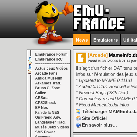
News
Emulateurs
Utilita
EmuFrance Forum
[Arcade]
Mameinfo.da
EmuFrance IRC
Posté le
28/12/2006
à
21:14
par
===================
Il s’agit d’un fichier DAT ten
Actus Jeux Vidéos
Arcade Fans
infos sur l’émulation des jeux
Amiga Museum
* Updated to MAME 0.111u1
Arkames Trad.
* Added 0.111u1 Source/Listin
Bruno C. Zone
* Newest Bugs (28th Dec)
Calice
CBSata
* Completely re-add MAME 0
CPS2Shock
* Fixed Mameinfo.dat infos
EF-Nes
Télécharger MAMEinfo.dat
Fan de la NES
GirlFriend Adv.
Site Officiel
Landstalker Trad.
En savoir plus…
Musée Jeux Vidéos
SMS Power