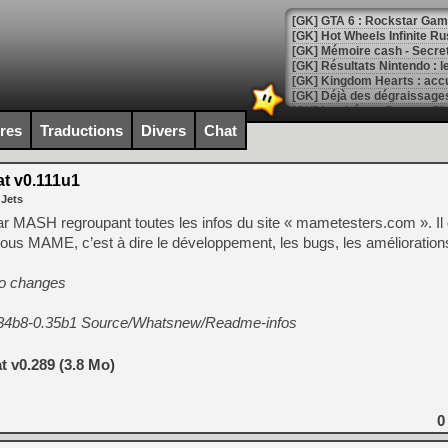
[GK] GTA 6 : Rockstar Games
[GK] Hot Wheels Infinite Rus
[GK] Mémoire cash - Secret 
[GK] Résultats Nintendo : 
[GK] Déjà des dégraissage
[Mo5] Brickboy cherche à r
ires
Traductions
Divers
Chat
[GK] Minecraft et ses « Gra
[GK] Beast of Reincarnation
t v0.111u1
[GK] Ubisoft : fin de parti
 Jets
[GK] Mémoire cash - Metroid
[GK] Dan Houser (GTA) défe
u par MASH regroupant toutes les infos du site « mametesters.com ». I
[GK] Comment EA Sports FC
 sous MAME, c’est à dire le développement, les bugs, les améliorati
[GK] Crimson Moon : un Dark
[GK] Isle of Reveries : le j
[GK] Moonlighter 2 : The En
fo changes
[GK] Capcom relance Monste
.34b8-0.35b1 Source/Whatsnew/Readme-infos
 v0.289 (3.8 Mo)
[Mo5] Deux inédits du Virtu
[GK] Le beat'em up The Walk
[GK] Endless Legend 2 : enf
0