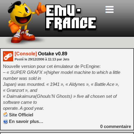
[Console]
Ootake v0.89
Posté le
29/12/2006
à
11:13
par Jets
Nouvelle version pour cet émulateur de PcEngine:
– « SUPER GRAFX »(higher model machine to which a little
number was sold in
Japan) was mounted. « 1941 », « Aldynes », « Battle Ace »,
« Granzort », and
« Daimakaimura(Ghouls’N Ghosts) » five all chosen set of
software came to
operate. A good year.
Site Officiel
En savoir plus…
0
commentaire