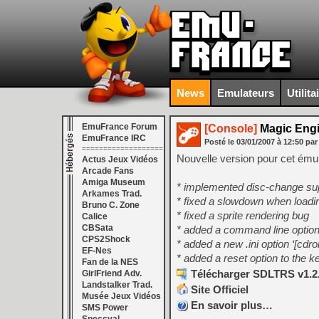
News
Emulateurs
Utilita
EmuFrance Forum
[Console]
Magic Engi
EmuFrance IRC
Posté le
03/01/2007
à
12:50
par
===================
Nouvelle version pour cet ému
Actus Jeux Vidéos
Arcade Fans
Amiga Museum
* implemented disc-change sup
Arkames Trad.
* fixed a slowdown when loadi
Bruno C. Zone
* fixed a sprite rendering bug
Calice
CBSata
* added a command line option t
CPS2Shock
* added a new .ini option ‘[cd
EF-Nes
* added a reset option to the
Fan de la NES
Télécharger SDLTRS v1.2.
GirlFriend Adv.
Landstalker Trad.
Site Officiel
Musée Jeux Vidéos
En savoir plus…
SMS Power