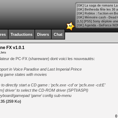
[GK] Bethesda fête les 30 
[GK] Roblox : l'action en B
[GK] Agenda - GeForce NOW
[GK] Devolver Digital en a 
ires
Traductions
Divers
Chat
[LS] [PS5] ps5-y2jb-autolo
ne FX v1.0.1
[GK] Pourquoi Marvel Tokon 
 Jets
[GK] Test : Restory : Chill
[GK] GTA 6 : Rockstar Games
lateur de PC-FX (shareware) dont voici les nouveautés:
[GK] Hot Wheels Infinite Rus
[GK] Mémoire cash - Secret 
port in Voice Paradise and Last Imperial Prince
[GK] Résultats Nintendo : 
ng game states with movies
[GK] Déjà des dégraissage
o directly start a CD game : ‘pcfx.exe -cd’ or ‘pcfx.exe -cd:E’
[GK] Minecraft et ses « Gra
rom] driver’ to select the CD-ROM driver (SPTI/ASPI)
[GK] Beast of Reincarnation
 keyboard/gamepad ‘game’ config sub-menu
[GK] Ubisoft : fin de parti
[GK] Mémoire cash - Metroid
35 (259 Ko)
[GK] Dan Houser (GTA) défe
[GK] Comment EA Sports FC
[GK] Crimson Moon : un Dark
0
[GK] Isle of Reveries : le j