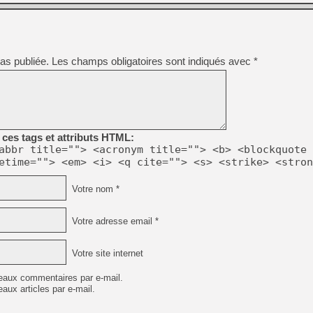
[GK] Moonlighter 2 : The En
[GK] Capcom relance Monste
as publiée.
Les champs obligatoires sont indiqués avec
*
[GK] Le beat'em up The Walk
[GK] Endless Legend 2 : enf
[LS] [PS5] Le WebKit Userl
ces tags et attributs HTML:
abbr title=""> <acronym title=""> <b> <blockquote 
etime=""> <em> <i> <q cite=""> <s> <strike> <stron
[GK] Oubliez Crazy Taxi, S
Votre nom *
[LS] [Switch] NSZ 5.0.0 es
Votre adresse email *
Votre site internet
eaux commentaires par e-mail.
aux articles par e-mail.