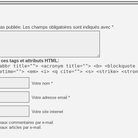
[Mo5] DOOM arrive en cart
[GK] Bethesda fête les 30 
[GK] Roblox : l'action en B
as publiée.
Les champs obligatoires sont indiqués avec
*
[GK] Agenda - GeForce NOW
[GK] Devolver Digital en a 
[LS] [PS5] ps5-y2jb-autolo
ces tags et attributs HTML:
[GK] Pourquoi Marvel Tokon 
abbr title=""> <acronym title=""> <b> <blockquote 
[GK] Test : Restory : Chill
etime=""> <em> <i> <q cite=""> <s> <strike> <stron
[GK] GTA 6 : Rockstar Games
[GK] Hot Wheels Infinite Rus
[GK] Mémoire cash - Secret 
Votre nom *
[GK] Résultats Nintendo : 
[GK] Dans ce jeu de platefo
Votre adresse email *
Votre site internet
eaux commentaires par e-mail.
aux articles par e-mail.