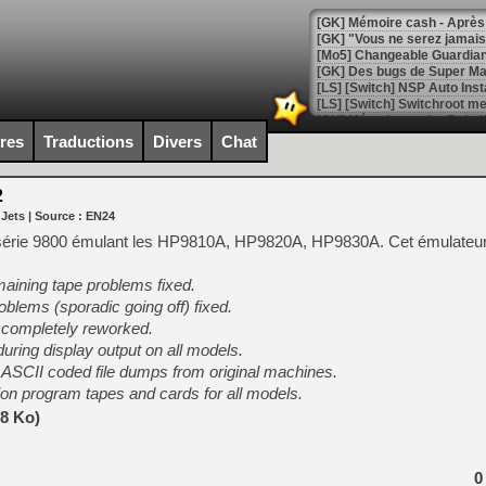
[GK] Mémoire cash - Après 
[GK] "Vous ne serez jamais
[Mo5] Changeable Guardian 
[GK] Des bugs de Super Mar
[LS] [Switch] NSP Auto Inst
ires
Traductions
Divers
Chat
[GK] La saga horrifique Am
2
 Jets
| Source :
EN24
P série 9800 émulant les HP9810A, HP9820A, HP9830A. Cet émulateur 
[GK] Le portage de Super M
ining tape problems fixed.
[Mo5] Le jeu de course fut
[GK] Guillermo del Toro ado
oblems (sporadic going off) fixed.
completely reworked.
[LTF] Eté 2026 - Séquence 
ring display output on all models.
[GK] Mistfall Hunter : déjà 
SCII coded file dumps from original machines.
[GK] Wo Long 2 évolue avec
on program tapes and cards for all models.
[GK] Crossfire : un TPS à 100
[LS] [PS5] Premiers signes 
88 Ko)
0