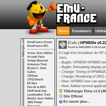
News
Emulateurs
Utilita
EmuFrance Forum
[Calc.]
HP9800e v0.2
EmuFrance IRC
Posté le
04/01/2007
à
16:14
par
===================
Il s’agit d’un émulateur de H
Actus Jeux Vidéos
Arcade Fans
Java.
Amiga Museum
– Bugfix: HP9830+HP9865 rema
Arkames Trad.
– Bugfix: Remaining display pr
Bruno C. Zone
– Change: Timing of HP9860A 
Calice
CBSata
– Change: Monitoring of SRQ du
CPS2Shock
– New: HP9865 now can open A
EF-Nes
– New: Added several applicati
Fan de la NES
Télécharger Eimu v1.0 (4
GirlFriend Adv.
Landstalker Trad.
Site Officiel
Musée Jeux Vidéos
En savoir plus…
SMS Power