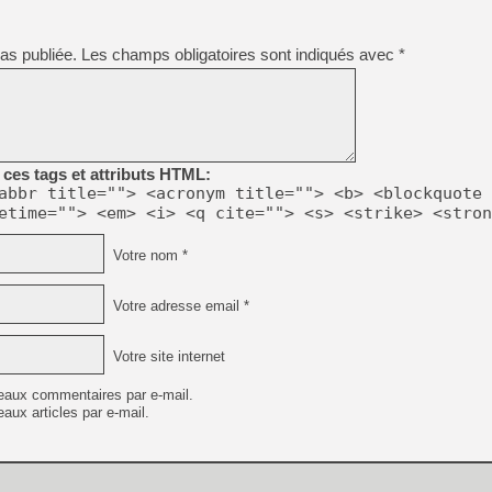
[GK] Atari renoue avec les 
[GK] Le studio de FIFA Worl
[GK] La PlayStation 1 en L
as publiée.
Les champs obligatoires sont indiqués avec
*
[GK] Dawn of War 4 : les Né
[GK] CloverPit : l'héritier
[GK] Stellar Blade : Blood R
[GK] Palworld Online est a
[GK] Wuchang 2 : le souls-l
ces tags et attributs HTML:
[GK] Test : Big Walk est le 
abbr title=""> <acronym title=""> <b> <blockquote 
[GK] Starsand Island : la si
etime=""> <em> <i> <q cite=""> <s> <strike> <stron
Votre nom *
[GK] La Xbox Series X coût
Votre adresse email *
[GK] Moonlighter 2 : The En
Votre site internet
eaux commentaires par e-mail.
aux articles par e-mail.