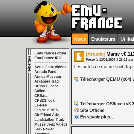
News
Emulateurs
Utilita
EmuFrance Forum
[Arcade]
Mame v0.111
EmuFrance IRC
Posté le
12/01/2007
à
23:23
par
===================
Les builds de mame sont disp
Actus Jeux Vidéos
Arcade Fans
Amiga Museum
Télécharger QEMU (x64) 
Arkames Trad.
Bruno C. Zone
Calice
CBSata
CPS2Shock
Télécharger OS9exec v3.3
EF-Nes
Site Officiel
Fan de la NES
GirlFriend Adv.
En savoir plus…
Landstalker Trad.
Musée Jeux Vidéos
SMS Power