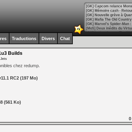
[GK] Capcom relance Monste
[Mo5] Deux inédits du Virtu
[GK] Le beat'em up The Walk
ires
Traductions
Divers
Chat
[GK] Endless Legend 2 : enf
u3 Builds
 Jets
[LS] [PS5] Le WebKit Userl
onibles chez redump.
[GK] Oubliez Crazy Taxi, S
v11.1 RC2 (197 Mo)
[LS] [Switch] NSZ 5.0.0 es
[GK] No More Room in Hell 2
8 (561 Ko)
[GK] Un chatbot Atelier Ryz
[GK] Mémoire cash - Splatte
[GK] Nvidia : le prix des 
0
[GK] Suikoden Star Leap : 
[Mo5] La mini borne d’arc