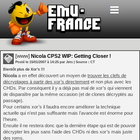
[www]
Nicola CPS2 WIP: Getting Closer !
Posté le
15/01/2007
à
14:25
par Jets
| Source :
CT
Bientôt plus de Xor’s
!!!
Nicola
a en effet découvert un moyen de
trouver les clefs de
décryptages à partir des xor’s directement
et non plus avec les
CHDs. Par conséquent il y a déjà pas mal de xor’s qui viennent
de disparaître par la même occasion (et de clones décryptés au
passage).
Pour certains xor’s il faudra encore améliorer la technique
actuelle qui n’est pas suffisante mais l’avancée est énorme pour
l’heure.
Ensuite il ne restera donc que la dernière étape qui est de pouvoir
décrypter les jeux sans l’aide des CHDs ni des xor’s mais juste
des roms.