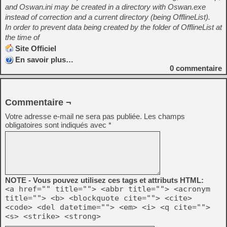
and Oswan.ini may be created in a directory with Oswan.exe
instead of correction and a current directory (being OfflineList).
In order to prevent data being created by the folder of OfflineList at
the time of
Site Officiel
En savoir plus…
0
commentaire
Commentaire ¬
Votre adresse e-mail ne sera pas publiée.
Les champs
obligatoires sont indiqués avec
*
NOTE - Vous pouvez utilisez ces tags et attributs HTML:
<a href="" title=""> <abbr title=""> <acronym
title=""> <b> <blockquote cite=""> <cite>
<code> <del datetime=""> <em> <i> <q cite="">
<s> <strike> <strong>