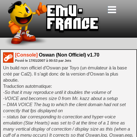
[Console]
Oswan (Non Officiel) v1.70
Posté le
17/01/2007
à
00:53
par Jets
Un build non officiel d’Oswan par Toyo (un émulateur à la base
créé par Cal2). Il s’agit donc de la version d’Oswan la plus
aboutie.
Traduction autotmatique:
-So that it may reproduce until it doubles the volume of
-VOICE and becomes size 0 from Mr. kazz about a setup
– DMA VOICE The bug to which the client domain had not set
correctly that fps displayed on
– status bar corresponding to correction and hyper-voice
emulation (Star Hearts) was set to 0 at the time of a 1 time as
many vertical display of correction / display size as this (when a
cuff of a menu occurs) It corrects so that Oswan.log, Oswan.eep,