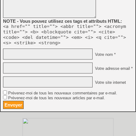
NOTE - Vous pouvez utilisez ces tags et attributs HTML:
<a href="" title=""> <abbr title=""> <acronym
title=""> <b> <blockquote cite=""> <cite>
<code> <del datetime=""> <em> <i> <q cite="">
<s> <strike> <strong>
Votre nom *
Votre adresse email *
Votre site internet
Prévenez-moi de tous les nouveaux commentaires par e-mail.
Prévenez-moi de tous les nouveaux articles par e-mail.