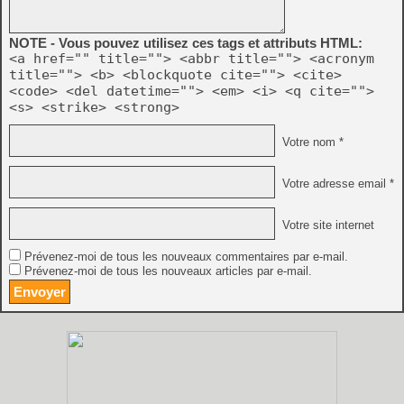
NOTE - Vous pouvez utilisez ces tags et attributs HTML:
<a href="" title=""> <abbr title=""> <acronym
title=""> <b> <blockquote cite=""> <cite>
<code> <del datetime=""> <em> <i> <q cite="">
<s> <strike> <strong>
Votre nom *
Votre adresse email *
Votre site internet
Prévenez-moi de tous les nouveaux commentaires par e-mail.
Prévenez-moi de tous les nouveaux articles par e-mail.