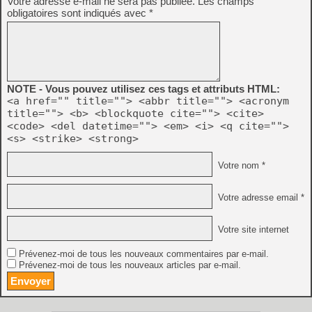
Votre adresse e-mail ne sera pas publiée.
Les champs
obligatoires sont indiqués avec
*
NOTE - Vous pouvez utilisez ces tags et attributs HTML:
<a href="" title=""> <abbr title=""> <acronym
title=""> <b> <blockquote cite=""> <cite>
<code> <del datetime=""> <em> <i> <q cite="">
<s> <strike> <strong>
Votre nom *
Votre adresse email *
Votre site internet
Prévenez-moi de tous les nouveaux commentaires par e-mail.
Prévenez-moi de tous les nouveaux articles par e-mail.