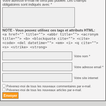
Votre adresse e-mail ne sera pas publiée.
Les champs
obligatoires sont indiqués avec
*
NOTE - Vous pouvez utilisez ces tags et attributs HTML:
<a href="" title=""> <abbr title=""> <acronym
title=""> <b> <blockquote cite=""> <cite>
<code> <del datetime=""> <em> <i> <q cite="">
<s> <strike> <strong>
Votre nom *
Votre adresse email *
Votre site internet
Prévenez-moi de tous les nouveaux commentaires par e-mail.
Prévenez-moi de tous les nouveaux articles par e-mail.