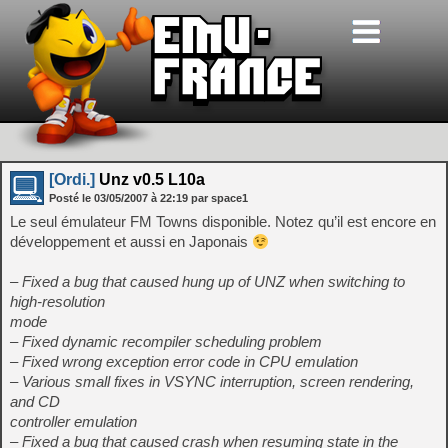
[Ordi.]
Unz v0.5 L10a
Posté le
03/05/2007
à
22:19
par space1
Le seul émulateur FM Towns disponible. Notez qu’il est encore en
développement et aussi en Japonais
– Fixed a bug that caused hung up of UNZ when switching to
high-resolution
mode
– Fixed dynamic recompiler scheduling problem
– Fixed wrong exception error code in CPU emulation
– Various small fixes in VSYNC interruption, screen rendering,
and CD
controller emulation
– Fixed a bug that caused crash when resuming state in the