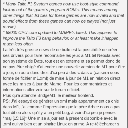
* Many Taito F3 System games now use hoot-style command
lookup out of the game’s program ROMs. This means among
other things that .lst files for these games are now invalid and that
sound effects from these games can now be played (not just
music).
* 68000 CPU core updated to MAME’s latest. This appears to
improve the Taito F3 hang behavior, or at least make it happen
much less often.
La très très grosse news de ce build est la possibilité de créer
ses drivers pour faire reconnaître les jeux à M1 tel Nebula avec
son système de Dats, tout est en externe et sa permet donc de
ne pas être obligé d’attendre une nouvelle version de M1 pour être
à jour, on aura donc droit d’ici peu à des « dats » (ca sera sous
forme de fichier m1.xml) de mise à jour de M1 en relation direct
avec les mises à jour de Mame. Pour les commentaires et
informations aller voir sur le forum officiel.
Plus qu’à attendre BridgeM1, le meilleur frontend.
PS: J’ai essayé de générer un xml mais apparemment ca chie
dans M1, j’ai comme l’impression que le père Arbee nous a pas
tout dit ou alors qu’il y a un petit bug, à voir d’ici peu je pense.
*maj [15:16]* Une mise à jour est à présent disponible avec le
.xml qui va bien et un binaire Linux en prime. A re-télécharger si