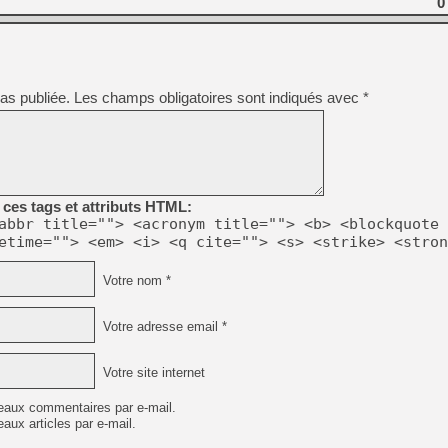
0
[GK] Beast of Reincarnation
[GK] Ubisoft : fin de parti
[GK] Mémoire cash - Metroid
[GK] Dan Houser (GTA) défe
[GK] Comment EA Sports FC
[GK] Crimson Moon : un Dark
as publiée.
Les champs obligatoires sont indiqués avec
*
[GK] Isle of Reveries : le j
[GK] Moonlighter 2 : The En
[GK] Capcom relance Monste
[Mo5] Deux inédits du Virtu
ces tags et attributs HTML:
[GK] Le beat'em up The Walk
abbr title=""> <acronym title=""> <b> <blockquote 
etime=""> <em> <i> <q cite=""> <s> <strike> <stron
[GK] Endless Legend 2 : enf
Votre nom *
[LS] [PS5] Premiers signes 
Votre adresse email *
Votre site internet
eaux commentaires par e-mail.
aux articles par e-mail.