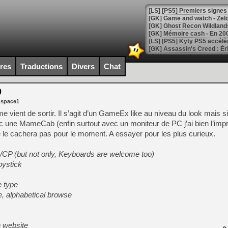
[Mo5] DOOM arrive en cart
[GK] Bethesda fête les 30 
ires
Traductions
Divers
Chat
[GK] Roblox : l'action en B
0
[GK] Agenda - GeForce NOW
 space1
[GK] Devolver Digital en a 
vient de sortir. Il s’agit d’un GameEx like au niveau du look mais si
vec une MameCab (enfin surtout avec un moniteur de PC j’ai bien l’impr
[LS] [PS5] ps5-y2jb-autolo
 le cachera pas pour le moment. A essayer pour les plus curieux.
[GK] Pourquoi Marvel Tokon 
[GK] Test : Restory : Chill
s/CP (but not only, Keyboards are welcome too)
[GK] GTA 6 : Rockstar Games
oystick
[GK] Hot Wheels Infinite Rus
[GK] Mémoire cash - Secret 
[GK] Résultats Nintendo : 
e type
, alphabetical browse
[GK] Déjà des dégraissage
[Mo5] Brickboy cherche à r
[GK] Minecraft et ses « Gra
n website