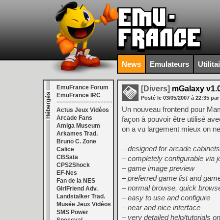
News
Emulateurs
Utilita
EmuFrance Forum
[Divers]
mGalaxy v1.
EmuFrance IRC
Posté le
03/05/2007
à
22:35
par
===================
Un nouveau frontend pour Mame 
Actus Jeux Vidéos
Arcade Fans
façon à pouvoir être utilisé a
Amiga Museum
on a vu largement mieux on ne
Arkames Trad.
Bruno C. Zone
– designed for arcade cabinet
Calice
CBSata
– completely configurable via j
CPS2Shock
– game image preview
EF-Nes
– preferred game list and gam
Fan de la NES
– normal browse, quick browse
GirlFriend Adv.
Landstalker Trad.
– easy to use and configure
Musée Jeux Vidéos
– near and nice interface
SMS Power
– very detailed help/tutorials o