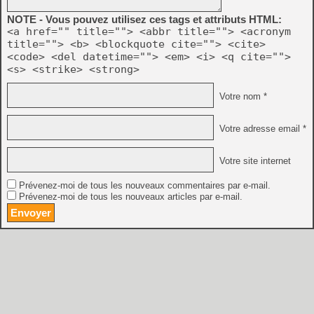
NOTE - Vous pouvez utilisez ces tags et attributs HTML:
<a href="" title=""> <abbr title=""> <acronym
title=""> <b> <blockquote cite=""> <cite>
<code> <del datetime=""> <em> <i> <q cite="">
<s> <strike> <strong>
Votre nom *
Votre adresse email *
Votre site internet
Prévenez-moi de tous les nouveaux commentaires par e-mail.
Prévenez-moi de tous les nouveaux articles par e-mail.