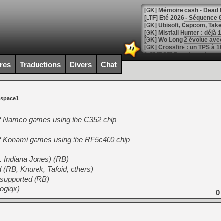
[LTF] Eté 2026 - Séquence 
[GK] Mistfall Hunter : déjà 
[GK] Wo Long 2 évolue avec
[GK] Crossfire : un TPS à 100
[LS] [PS5] Premiers signes 
ires
Traductions
Divers
Chat
 space1
[Mo5] DOOM arrive en cart
[GK] Bethesda fête les 30 
of Namco games using the C352 chip
[GK] Roblox : l'action en B
of Konami games using the RF5c400 chip
[GK] Agenda - GeForce NOW
g. Indiana Jones) (RB)
[GK] Devolver Digital en a 
(RB, Knurek, Tafoid, others)
[LS] [PS5] ps5-y2jb-autolo
 supported (RB)
ogiqx)
[GK] Pourquoi Marvel Tokon 
0
[GK] Test : Restory : Chill
[GK] GTA 6 : Rockstar Games
[GK] Hot Wheels Infinite Rus
[GK] Mémoire cash - Secret 