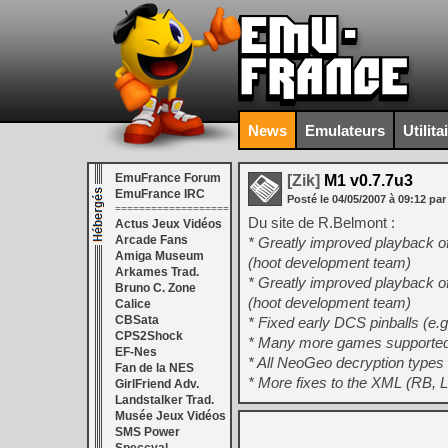
News
Emulateurs
Utilita
EmuFrance Forum
[Zik]
M1 v0.7.7u3
EmuFrance IRC
Posté le
04/05/2007
à
09:12
par
===================
Du site de R.Belmont :
Actus Jeux Vidéos
Arcade Fans
* Greatly improved playback 
Amiga Museum
(hoot development team)
Arkames Trad.
* Greatly improved playback 
Bruno C. Zone
(hoot development team)
Calice
CBSata
* Fixed early DCS pinballs (e.
CPS2Shock
* Many more games supported 
EF-Nes
* All NeoGeo decryption types
Fan de la NES
* More fixes to the XML (RB, L
GirlFriend Adv.
Landstalker Trad.
Musée Jeux Vidéos
SMS Power