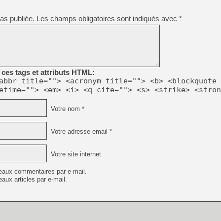
[GK] Résultats Nintendo : 
as publiée.
Les champs obligatoires sont indiqués avec
*
[GK] Déjà des dégraissage
[Mo5] Brickboy cherche à r
[GK] Minecraft et ses « Gra
[GK] Beast of Reincarnation
[GK] Ubisoft : fin de parti
[GK] Mémoire cash - Metroid
ces tags et attributs HTML:
[GK] Dan Houser (GTA) défe
abbr title=""> <acronym title=""> <b> <blockquote 
[GK] Comment EA Sports FC
etime=""> <em> <i> <q cite=""> <s> <strike> <stron
[GK] Crimson Moon : un Dark
[GK] Isle of Reveries : le j
[GK] Moonlighter 2 : The En
Votre nom *
[GK] Capcom relance Monste
Votre adresse email *
[GK] Guillermo del Toro ado
Votre site internet
eaux commentaires par e-mail.
aux articles par e-mail.