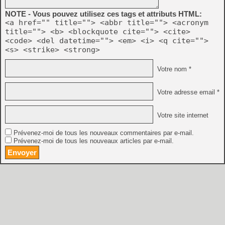
NOTE - Vous pouvez utilisez ces tags et attributs HTML:
<a href="" title=""> <abbr title=""> <acronym
title=""> <b> <blockquote cite=""> <cite>
<code> <del datetime=""> <em> <i> <q cite="">
<s> <strike> <strong>
Votre nom *
Votre adresse email *
Votre site internet
Prévenez-moi de tous les nouveaux commentaires par e-mail.
Prévenez-moi de tous les nouveaux articles par e-mail.