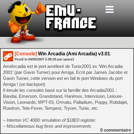
[Console]
Win Arcadia (Ami Arcadia) v3.01
Posté le
04/05/2007
à
09:20
par space1
AmiArcadia est le port amélioré de Tunix2001 ex ‘Win Arcadia
2001’ (par Gavin Turner) pour Amiga. Ecrit par James Jacobs et
Gavin Turner, cette version est en fait le port Windows du port
Amiga ! (un backport)
Il émule les consoles basé sur la famille des Arcadia2001 :
Bandai, Emerson, Grandstand, Hanimex, Intervision, Leisure-
Vision, Leonardo, MPT-03, Ormatu, Palladium, Poppy, Robdajet,
Rowtron, Tele-Fever, Tempest, Tryom, Tunix, etc.
– Interton VC 4000: emulation of $18E0 register.
– Miscellaneous bug fixes and improvements
0
commentaire