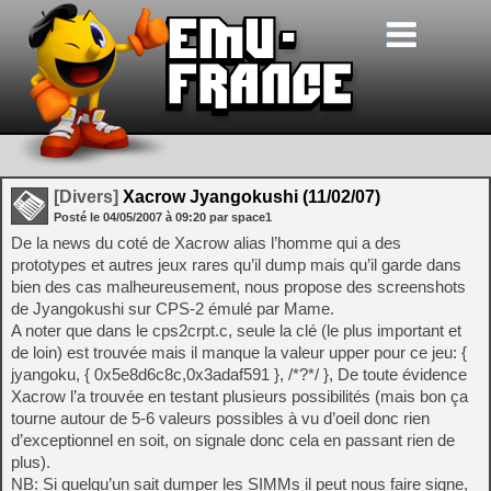
[Divers]
Xacrow Jyangokushi (11/02/07)
Posté le
04/05/2007
à
09:20
par space1
De la news du coté de Xacrow alias l’homme qui a des
prototypes et autres jeux rares qu’il dump mais qu’il garde dans
bien des cas malheureusement, nous propose des screenshots
de Jyangokushi sur CPS-2 émulé par Mame.
A noter que dans le cps2crpt.c, seule la clé (le plus important et
de loin) est trouvée mais il manque la valeur upper pour ce jeu: {
jyangoku, { 0x5e8d6c8c,0x3adaf591 }, /*?*/ }, De toute évidence
Xacrow l’a trouvée en testant plusieurs possibilités (mais bon ça
tourne autour de 5-6 valeurs possibles à vu d’oeil donc rien
d’exceptionnel en soit, on signale donc cela en passant rien de
plus).
NB: Si quelqu’un sait dumper les SIMMs il peut nous faire signe,