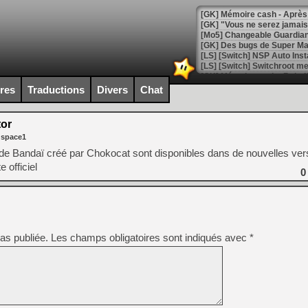
[GK] Mémoire cash - Après 
[GK] "Vous ne serez jamais
[Mo5] Changeable Guardian 
[GK] Des bugs de Super Mar
[LS] [Switch] NSP Auto Inst
ires
Traductions
Divers
Chat
[GK] La saga horrifique Am
tor
 space1
 de Bandaï créé par Chokocat sont disponibles dans de nouvelles ver
 officiel
[GK] Le portage de Super M
0
[Mo5] Le jeu de course fut
[GK] Guillermo del Toro ado
[LTF] Eté 2026 - Séquence 
[GK] Mistfall Hunter : déjà 
as publiée.
Les champs obligatoires sont indiqués avec
*
[GK] Wo Long 2 évolue avec
[GK] Crossfire : un TPS à 100
[LS] [PS5] Premiers signes 