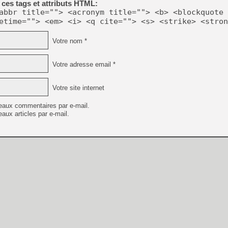
ces tags et attributs HTML:
abbr title=""> <acronym title=""> <b> <blockquote 
[Mo5] DOOM arrive en cart
etime=""> <em> <i> <q cite=""> <s> <strike> <stron
[GK] Bethesda fête les 30 
[GK] Roblox : l'action en B
Votre nom *
[GK] Agenda - GeForce NOW
Votre adresse email *
[GK] Devolver Digital en a 
Votre site internet
[LS] [PS5] ps5-y2jb-autolo
[GK] Pourquoi Marvel Tokon 
eaux commentaires par e-mail.
[GK] Test : Restory : Chill
aux articles par e-mail.
[GK] GTA 6 : Rockstar Games
[GK] Un mod transforme Fall
[GK] Diddy Kong Racing, le 
[Mo5] Les jeux électroméca
[Mo5] Le Zombi d’Ubisoft s
[GK] Dans ce jeu de platefo