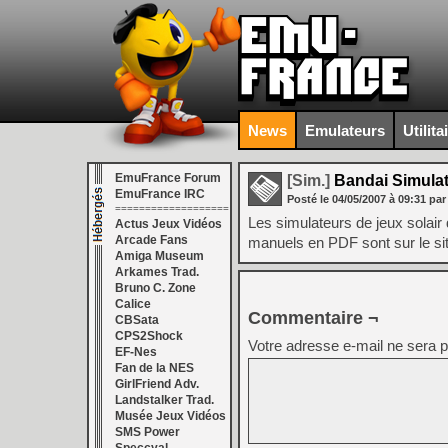
News
Emulateurs
Utilita
EmuFrance Forum
[Sim.]
Bandai Simula
EmuFrance IRC
Posté le
04/05/2007
à
09:31
par
===================
Les simulateurs de jeux solair
Actus Jeux Vidéos
Arcade Fans
manuels en PDF sont sur le site
Amiga Museum
Arkames Trad.
Bruno C. Zone
Calice
Commentaire ¬
CBSata
CPS2Shock
Votre adresse e-mail ne sera p
EF-Nes
Fan de la NES
GirlFriend Adv.
Landstalker Trad.
Musée Jeux Vidéos
SMS Power