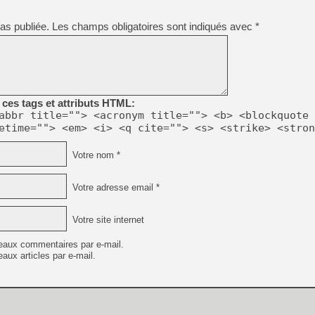
as publiée.
Les champs obligatoires sont indiqués avec
*
[LS] [PS5] Le WebKit Userl
[GK] Oubliez Crazy Taxi, S
[LS] [Switch] NSZ 5.0.0 es
ces tags et attributs HTML:
abbr title=""> <acronym title=""> <b> <blockquote 
etime=""> <em> <i> <q cite=""> <s> <strike> <stron
[GK] No More Room in Hell 2
[GK] Un chatbot Atelier Ryz
Votre nom *
[GK] Mémoire cash - Splatte
[GK] Nvidia : le prix des 
[GK] Suikoden Star Leap : 
Votre adresse email *
[Mo5] La mini borne d’arc
Votre site internet
eaux commentaires par e-mail.
aux articles par e-mail.