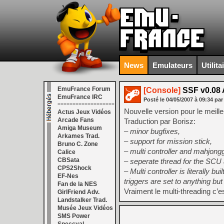
News
Emulateurs
Utilita
EmuFrance Forum
[Console]
SSF v0.08 
EmuFrance IRC
Posté le
04/05/2007
à
09:34
par
===================
Nouvelle version pour le meill
Actus Jeux Vidéos
Arcade Fans
Traduction par Borisz:
Amiga Museum
– minor bugfixes,
Arkames Trad.
– support for mission stick,
Bruno C. Zone
– multi controller and mahjongg
Calice
CBSata
– seperate thread for the SCU 
CPS2Shock
– Multi controller is literally 
EF-Nes
triggers are set to anything but 
Fan de la NES
Vraiment le multi-threading c’es
GirlFriend Adv.
Landstalker Trad.
Musée Jeux Vidéos
SMS Power