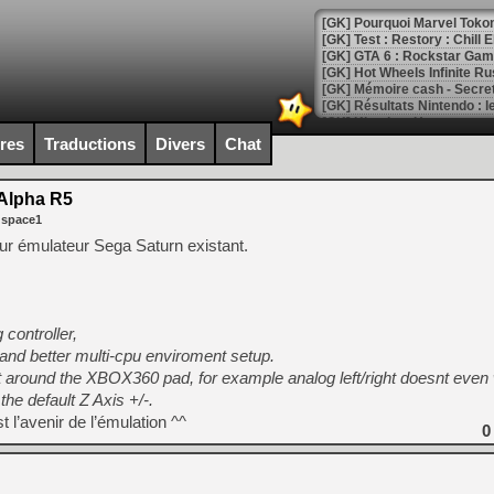
[GK] Pourquoi Marvel Tokon 
[GK] Test : Restory : Chill
[GK] GTA 6 : Rockstar Games
[GK] Hot Wheels Infinite Rus
[GK] Mémoire cash - Secret 
[GK] Résultats Nintendo : 
[GK] Déjà des dégraissage
ires
Traductions
Divers
Chat
[Mo5] Brickboy cherche à r
[GK] Minecraft et ses « Gra
Alpha R5
 space1
[GK] Beast of Reincarnation
[GK] Ubisoft : fin de parti
eur émulateur Sega Saturn existant.
[GK] Mémoire cash - Metroid
[GK] Dan Houser (GTA) défe
[GK] Comment EA Sports FC
[GK] Crimson Moon : un Dark
[GK] Isle of Reveries : le j
 controller,
[GK] Moonlighter 2 : The En
and better multi-cpu enviroment setup.
[GK] Capcom relance Monste
built around the XBOX360 pad, for example analog left/right doesnt even w
the default Z Axis +/-.
t l’avenir de l’émulation ^^
0
[Mo5] Deux inédits du Virtu
[GK] Le beat'em up The Walk
[GK] Endless Legend 2 : enf