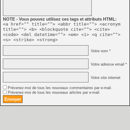
NOTE - Vous pouvez utilisez ces tags et attributs HTML:
<a href="" title=""> <abbr title=""> <acronym
title=""> <b> <blockquote cite=""> <cite>
<code> <del datetime=""> <em> <i> <q cite="">
<s> <strike> <strong>
Votre nom *
Votre adresse email *
Votre site internet
Prévenez-moi de tous les nouveaux commentaires par e-mail.
Prévenez-moi de tous les nouveaux articles par e-mail.