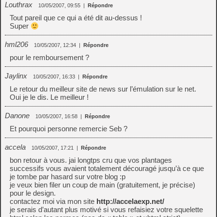
Louthrax
10/05/2007, 09:55
|
Répondre
Tout pareil que ce qui a été dit au-dessus !
Super
hml206
10/05/2007, 12:34
|
Répondre
pour le remboursement ?
Jaylinx
10/05/2007, 16:33
|
Répondre
Le retour du meilleur site de news sur l’émulation sur le net.
Oui je le dis. Le meilleur !
Danone
10/05/2007, 16:58
|
Répondre
Et pourquoi personne remercie Seb ?
accela
10/05/2007, 17:21
|
Répondre
bon retour à vous. jai longtps cru que vos plantages
successifs vous avaient totalement découragé jusqu’à ce que
je tombe par hasard sur votre blog :p
je veux bien filer un coup de main (gratuitement, je précise)
pour le design.
contactez moi via mon site
http://accelaexp.net/
je serais d’autant plus motivé si vous refaisiez votre squelette