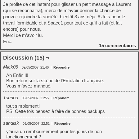
Je profite de cet instant pour glisser un petit message à Laurent
(qui se reconnaitra), merci de m’avoir donner la chance de
pouvoir rejoindre ta société, bientôt 3 ans déjà. A Jets pour le
travail formidable et à Space1 pour tout ce qu’il a fait (et fait
encore) pour nous.
Merci de m’avoir lu.
Eric.
15
commentaires
Discussion (15) ¬
Mick06
09/05/2007, 21:40
|
Répondre
Ah Enfin !!!
Bon retour sur la scène de l’Emulation française.
Vous m’avez manqué.
Tsunoo
09/05/2007, 21:55
|
Répondre
tout simplement!
PS: Cette fois pensez à faire de bonnes backups
sandisk
09/05/2007, 22:51
|
Répondre
y’aura un remboursement pour les jours de non
fonctionnement ?