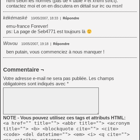
html selon les normes (pas de « table » et xhtml strict).
contactez moi et on en discutera en détail sur irc ou msn!
kékémaské
10/05/2007, 18:33
|
Répondre
emu-france Forever!
ps: La page de Seb4771 est toujours là
Wovou
10/05/2007, 19:18
|
Répondre
ben putain, vous commenciez à nous manquer !
Commentaire ¬
Votre adresse e-mail ne sera pas publiée.
Les champs
obligatoires sont indiqués avec
*
NOTE - Vous pouvez utilisez ces tags et attributs HTML:
<a href="" title=""> <abbr title=""> <acronym
title=""> <b> <blockquote cite=""> <cite>
<code> <del datetime=""> <em> <i> <q cite="">