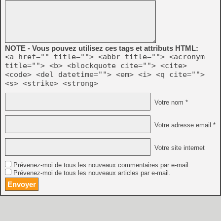
NOTE - Vous pouvez utilisez ces tags et attributs HTML:
<a href="" title=""> <abbr title=""> <acronym
title=""> <b> <blockquote cite=""> <cite>
<code> <del datetime=""> <em> <i> <q cite="">
<s> <strike> <strong>
Votre nom *
Votre adresse email *
Votre site internet
Prévenez-moi de tous les nouveaux commentaires par e-mail.
Prévenez-moi de tous les nouveaux articles par e-mail.