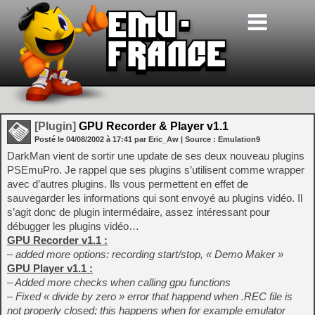
[Plugin]
GPU Recorder & Player v1.1
Posté le
04/08/2002
à
17:41
par Eric_Aw
| Source :
Emulation9
DarkMan vient de sortir une update de ses deux nouveau plugins
PSEmuPro. Je rappel que ses plugins s’utilisent comme wrapper
avec d’autres plugins. Ils vous permettent en effet de
sauvegarder les informations qui sont envoyé au plugins vidéo. Il
s’agit donc de plugin intermédaire, assez intéressant pour
débugger les plugins vidéo…
GPU Recorder v1.1 :
– added more options: recording start/stop, « Demo Maker »
GPU Player v1.1 :
– Added more checks when calling gpu functions
– Fixed « divide by zero » error that happend when .REC file is
not properly closed; this happens when for example emulator