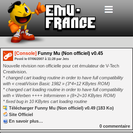
[Console]
Funny Mu (Non officiel) v0.45
Posté le
07/06/2007
à
11:28
par Jets
Nouvelle révision non officielle pour cet émulateur de V-Tech
Creativision.
* changed cart loading routine in order to have full compatibility
with « creatiVision Basic 1982 » (3*4=12 KBytes ROM)
* changed cart loading routine in order to have full compatibility
with « Werben ++++ Informieren » (8+2=10 KBytes ROM)
* fixed bug in 10 KBytes cart loading routine
Télécharger Funny Mu (Non officiel) v0.49 (183 Ko)
Site Officiel
En savoir plus…
0
commentaire